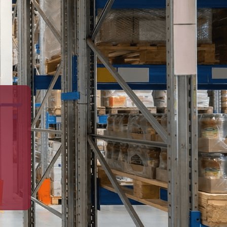
2
жд/тупика