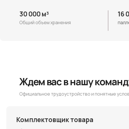
Ждем вас в нашу команду
Официальное трудоустройство и понятные условия
Комплектовщик товара
Обязанности:
Подбор и комплектация товара на складе с
использованием терминала учета (ТСД)
Условия:
Официальное трудоустройство
Своевременная выплата заработной платы два раза
в месяц
График: 2/2 или 3/3 с 8:30-21:00
Обучение на базе компании
Откликнуться