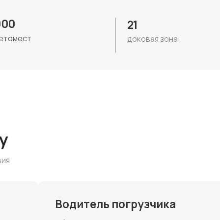
Водитель погрузчика
Обязанности:
Управлять погрузчиком: грузить, разгружать,
перемещать и укладывать товары на складе согласно
регламентам.
Условия:
Официальное трудоустройство
Своевременная выплата заработной платы два раза
в месяц
График: 2/2 или 3/3 с 8:30-21:00
Требования:
Удостоверение водителя погрузчика/тракториста
Откликнуться