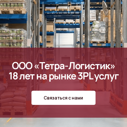
ООО «Тетра-Логистик»
8 лет на рынке 3PL услуг
Связаться с нами
21
ст
доковая зона