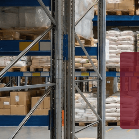
1
30 000 м³
16 000
Общий объем хранения
паллетоме