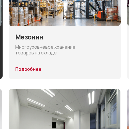
Мезонин
Пользов
Многоуровневое хранение
Решения для
товаров на складе
с участием
Подробнее
Подробнее
Услуги аренды
Мед. ос
Аренда складских и офисных
Предрейсов