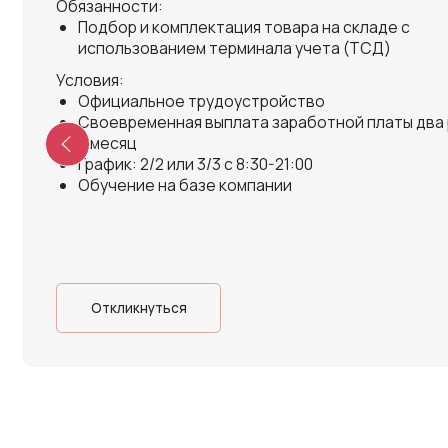
Свяжитесь с нами
Отдел продаж
Адрес
+7 (391) 242-69-61
Красноярск, ул.
Норильская 7, ст
пн-пт: 8:30-17:30
Отдел кадров
График работы склад
+7 (391) 218-02-37
пн-вс: круглосу