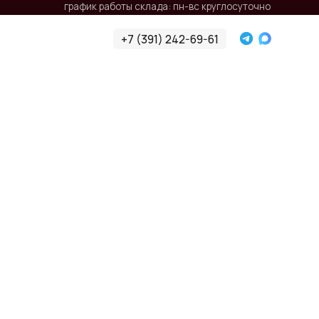
афик работы склада: пн-вс круглосуточно
+7 (391) 242-69-61
+7 (391) 242-69-61