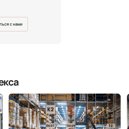
нами
а