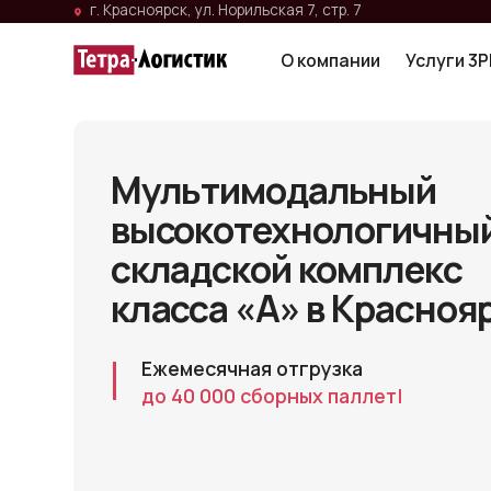
г. Красноярск, ул. Норильская 7, стр. 7
О компании
Услуги 3PL
Гр
О компании
Услуги 3PL
Гр
Мультимодальный
высокотехнологичный
складской комплекс
класса «А» в Красноярск
Ежемесячная отгрузка
до
|
Ответим на вопросы и подберём
формат работы под ваш груз