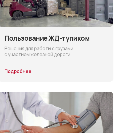
ание ЖД-тупиком
 работы с грузами
 железной дороги
мотры водителей
ые мед. осмотры