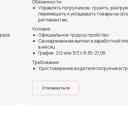
р. 7
а
точно