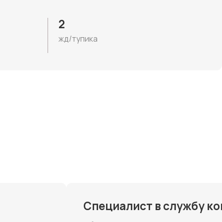
Специалист в службу контроля
Обязанности:
Контроль персонала и сохранности ТМЦ на складе.
Контроль соблюдения локальных нормативных актов.
Мониторинг систем видеонаблюдения, СКУД и
охранно‑пожарной сигнализации.
Условия:
Официальное трудоустройство
Своевременная выплата заработной платы два раза
в месяц
График: 2/2 или 3/3 с 8:30-21:00
Обучение на базе компании
Откликнуться