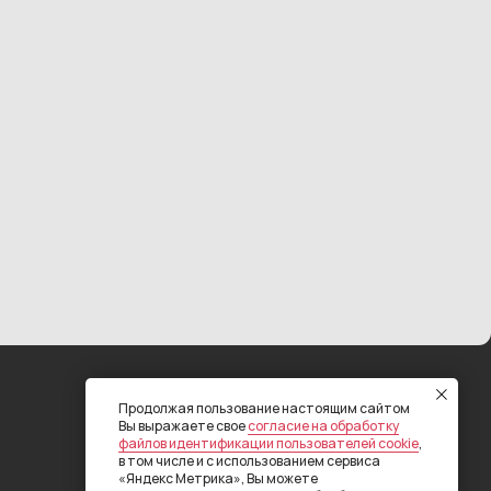
Сайт разработан RE:DIGITAL
Продолжая пользование настоящим сайтом
Вы выражаете свое
согласие на обработку
файлов идентификации пользователей cookie
,
в том числе и с использованием сервиса
«Яндекс Метрика», Вы можете