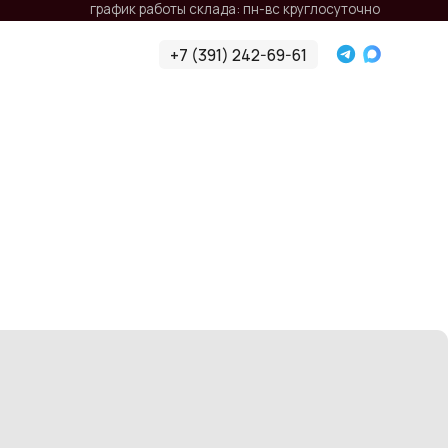
афик работы склада: пн-вс круглосуточно
+7 (391) 242-69-61
+7 (391) 242-69-61